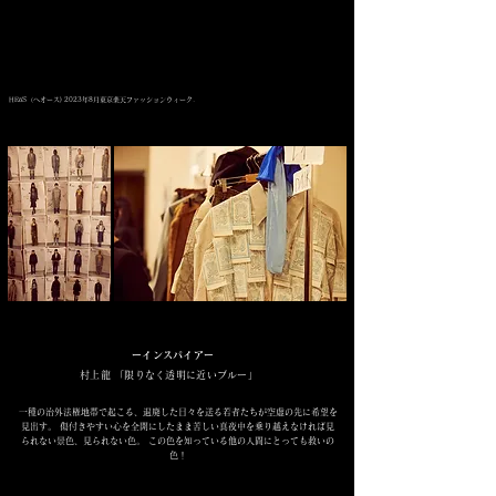
HEōS（へオース) 2023年8月東京楽天ファッションウィーク.
ーインスパイアー
村上龍 「限りなく透明に近いブルー」
一種の治外法権地帯で起こる、退廃した日々を送る若者たちが空虚の先に希望を
見出す。 傷付きやすい心を全開にしたまま苦しい真夜中を乗り越えなければ見
られない景色、見られない色。 この色を知っている他の人間にとっても救いの
色！