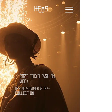
2023 TOKYO FASHION
WEEK
2024-
spring/summer
collection