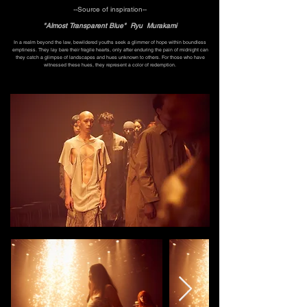
--Source of inspiration--
"Almost Transparent Blue" Ryu Murakami
In a realm beyond the law, bewildered youths seek a glimmer of hope within boundless
emptiness. They lay bare their fragile hearts, only after enduring the pain of midnight can
they catch a glimpse of landscapes and hues unknown to others. For those who have
witnessed these hues, they represent a color of redemption.