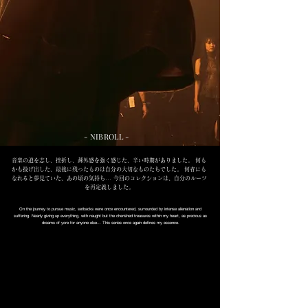
- NIBROLL -
音楽の道を志し、挫折し、疎外感を強く感じた、辛い時期がありました。 何も
かも投げ出した、最後に残ったものは自分の大切なものたちでした。 何者にも
なれると夢見ていた、あの頃の気持ち... 今回のコレクションは、自分のルーツ
を再定義しました。
On the journey to pursue music, setbacks were once encountered, surrounded by intense alienation and
suffering. Nearly giving up everything, with naught but the cherished treasures within my heart, as precious as
dreams of yore for anyone else... This series once again defines my essence.